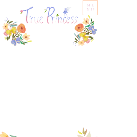
ME
NU