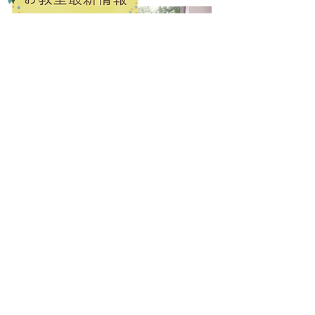
トゥループリンセスにお越しいただく時
間は、ほっこりと癒された空間を目指し
ています。
是非、リラックスされて作品に楽しい気
持ちを込めてお持ち帰りいただけたらと
思っております。
お教室予約はこちらから
教室の様子はインスタにもご紹介があります