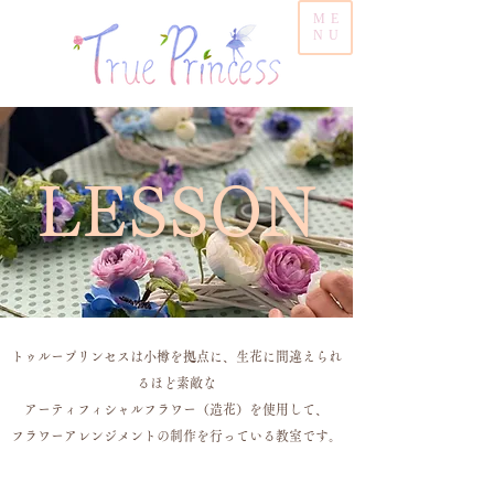
ME
NU
​LESSON
トゥループリンセスは小樽を拠点に、
生花に間違えられ
るほど素敵な
アーティフィシャルフラワー（造花）を使用して、
フラワーアレンジメントの制作を行っている教室です。