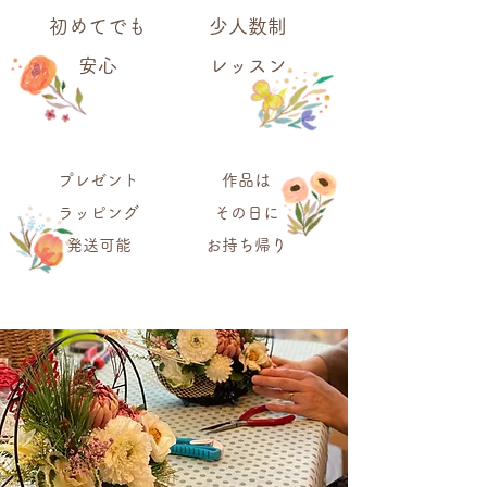
初めてでも
少人数制
​安心
レッスン
プレゼント
作品は
ラッピング
その日に
​発送可能
​お持ち帰り