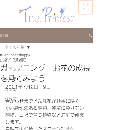
ME
NU
記事
全ての記事
trueprincesshappy
全ての記事
2021年6月25日
ガーデニング お花の成長
イベント
を見てみよう
お教室
2021年7月2日　9日
カフェ
グッズ
春から秋までどんな花が順番に咲く
か、背丈のある植物、雑草に負けない
ガーデニング
植物、日陰で育つ植物などお庭で研究
します。
真姫先生の焼いたスコーン紅茶付