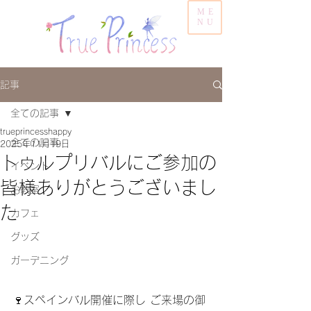
ME
NU
記事
全ての記事
trueprincesshappy
全ての記事
2025年11月19日
トゥルプリバルにご参加の
イベント
皆様ありがとうございまし
お教室
た
カフェ
グッズ
ガーデニング
🍷スペインバル開催に際し ご来場の御