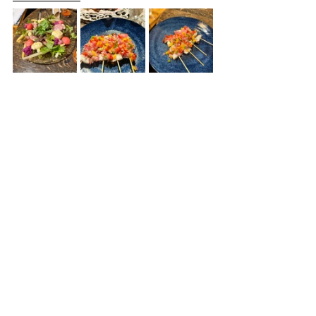
――――――