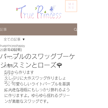
ME
NU
記事
全ての記事
trueprincesshappy
全ての記事
2021年4月21日
パープルのスワッグブーケ
イベント
ジャスミンとローズ🌹
お教室
5月から作ります
カフェ
久しぶりに大作スワッグ作りましょ
グッズ
う。可愛らしいライトパープルを基調
に大きな花瓶にもしっかり飾れるよう
ガーデニング
に作りますよ。ゆらゆら揺れるグリー
ンが素敵なスワッグです。