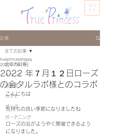
ME
NU
記事
全ての記事
trueprincesshappy
全ての記事
2022年7月11日
2022 年７月１２日ローズ
イベント
の会タルラボ様とのコラボ
お教室
こんにちは
カフェ
グッズ
気持ちの良い季節になりましたね
ガーデニング
ローズの会がようやく開催できるよう
になりました。