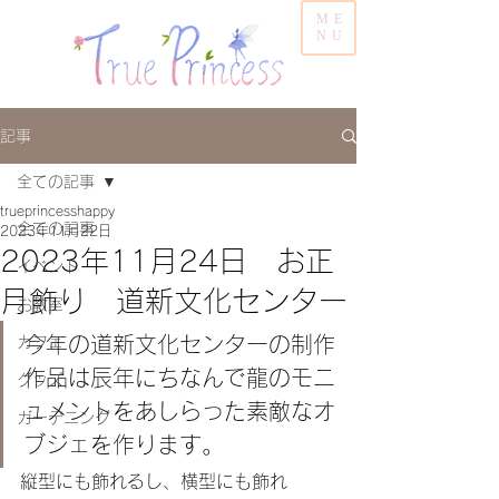
ME
NU
記事
全ての記事
trueprincesshappy
全ての記事
2023年11月22日
2023年11月24日 お正
イベント
月飾り 道新文化センター
お教室
今年の道新文化センターの制作
カフェ
作品は辰年にちなんで龍のモニ
グッズ
ュメントをあしらった素敵なオ
ガーデニング
ブジェを作ります。
縦型にも飾れるし、横型にも飾れ