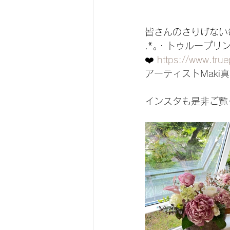
皆さんのさりげない
.*｡・トゥループリン
❤️ 
https://www.truep
アーティストMaki
インスタも是非ご覧