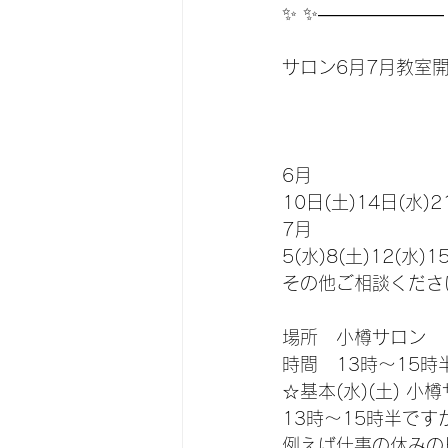
✨ ✨———————
サロン6月7月教室
6月
10日(土)14日(水)2
7月
5(水)8(土)12(水)1
その他ご相談くださ
場所　小樽サロン
時間　13時〜15時半
☆基本(水)(土) 小
13時〜15時半です
例えば仕事の休みの