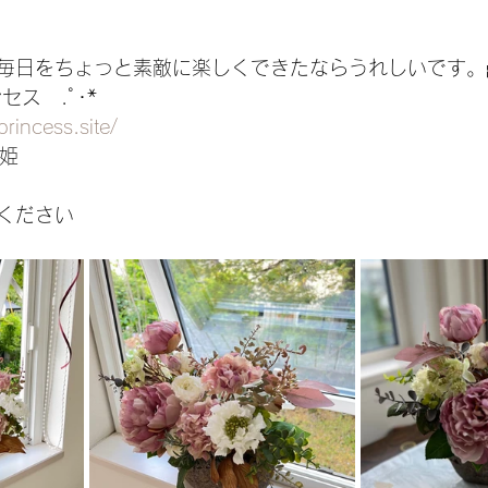
毎日をちょっと素敵に楽しくできたならうれしいです。
セス　.ﾟ･*
rincess.site/
真姫
ください