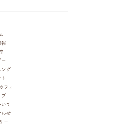
26年4月5月教室案内 多
アレンジ
ム
情報
室
ダー
ニング
ント
カフェ
ップ
ついて
合わせ
リー