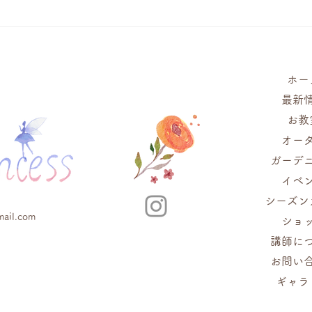
2026年 5月ガーデニング教
20
室案内
肉の
ホー
最新
お教
オー
ガーデ
イベ
シーズン
mail.com
ショ
講師に
お問い
ギャラ