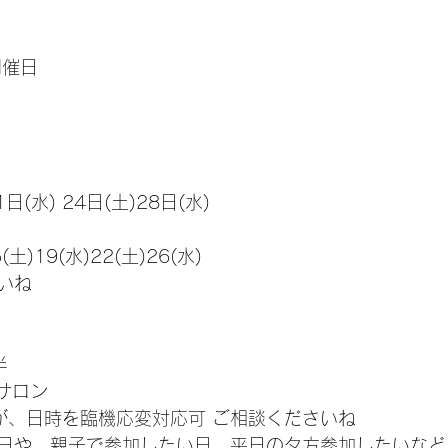
開催日
1日(水) 24日(土)28日(水) 
5(土)19(水)22(土)26(水)
いね
 
樽サロン　
が、日時を臨機応変対応可 ご相談くださいね 
日や、親子で参加したい日、平日の夕方参加したいなど