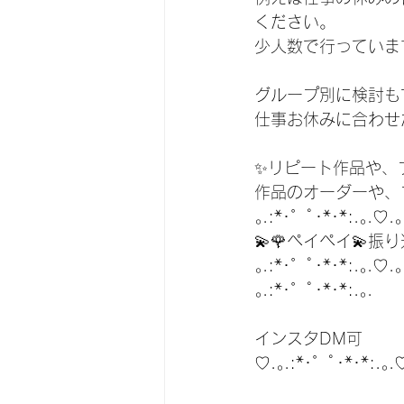
ください。
少人数で行っていま
グループ別に検討も
仕事お休みに合わせ
✨リピート作品や、
作品のオーダーや、
｡.:*･゜ﾟ･*･*:.｡.♡.｡.
💫🌹ペイペイ💫
｡.:*･゜ﾟ･*･*:.｡.♡.｡.
｡.:*･゜ﾟ･*･*:.｡. 
インスタDM可
♡.｡.:*･゜ﾟ･*･*:.｡.♡