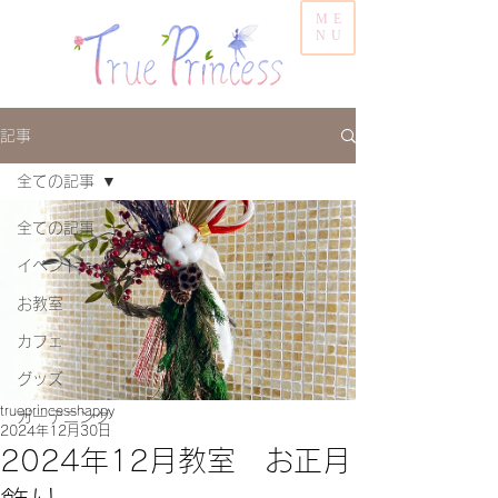
ME
NU
記事
全ての記事
全ての記事
イベント
お教室
カフェ
グッズ
trueprincesshappy
ガーデニング
2024年12月30日
2024年12月教室 お正月