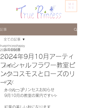
ME
NU
記事
全ての記事
trueprincesshappy
全ての記事
2024年9月6日
2024年9月10月アーティ
イベント
フィシャルフラワー教室ピ
お教室
ンクコスモスとローズのリ
カフェ
ース
グッズ
トゥループリンセスお知らせ
ガーデニング
9月10月の教室の案内です✨✨
紅葉の美しい秋になります