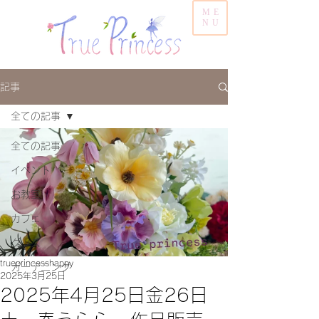
ME
NU
記事
全ての記事
全ての記事
イベント
お教室
カフェ
グッズ
trueprincesshappy
ガーデニング
2025年3月25日
2025年4月25日金26日