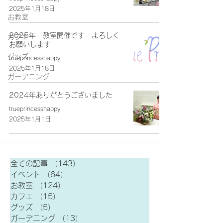
2025年1月18日
お教室
2025年 教室開催です よろしく
カフェ
お願いします
グッズ
trueprincesshappy
2025年1月18日
ガーデニング
2024年ありがとうございました
trueprincesshappy
2025年1月1日
全ての記事
（143）
143件の記事
イベント
（64）
64件の記事
お教室
（124）
124件の記事
カフェ
（15）
15件の記事
グッズ
（5）
5件の記事
ガーデニング
（13）
13件の記事