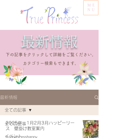
ME
NU
​最新情報
​下の記事をクリックして詳細をご覧ください。
​カテゴリー検索もできます。
最新情報
全ての記事
2025年 1月2月3月ハッピーリー
全ての記事
ス 壁掛け教室案内
イベント
trueprincesshappy