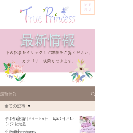
ME
NU
​最新情報
​下の記事をクリックして詳細をご覧ください。
​カテゴリー検索もできます。
最新情報
全ての記事
2026年4月28日29日 母の日アレ
全ての記事
ンジ販売会
イベント
trueprincesshappy