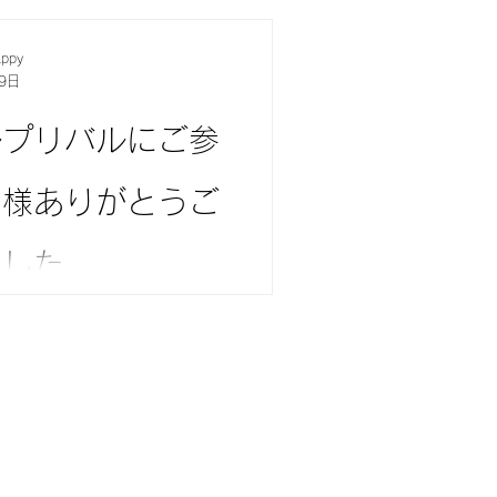
12月 トゥループリンセス教室の
ックで可愛いクリスマスオブ
appy
 この冬のレッスンでは、 や
9日
ーと銀色のリボンがアクセン
、 大人シックで可愛いクリ
ルプリバルにご参
ジェを作りませんか 白いフ
ルーのオーナメント、 冬の
皆様ありがとうご
ぎゅっと詰め込んだ、 イン
っと馴染む上品なデザインで
 直径17cm。 壁にかけて
ました
を上げてテーブルに置いても
2WAYタイプの万能サイズです
ンバル開催に際し ご来場の御
期間：11月・12月（毎週 水
――― この度は、「トゥルプ
催） ■ 時間：13:00〜
ピンチョスタパスの夕べ」に
■ 参加費：3,900円（税込）
だき、 誠にありがとうござ
でも安心してご参加いただけ
 小樽の素材と、旅先で出会
のお部屋をふんわり彩る一点
の彩りやスパイスの味わいを
ご一緒につくりませんか？ お
た お料理をバル風に楽しく
い合わせくださいませ💐