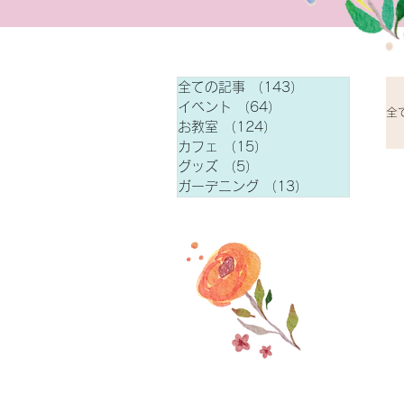
全ての記事
（143）
143件の記事
イベント
（64）
64件の記事
全
お教室
（124）
124件の記事
カフェ
（15）
15件の記事
グッズ
（5）
5件の記事
ガーデニング
（13）
13件の記事