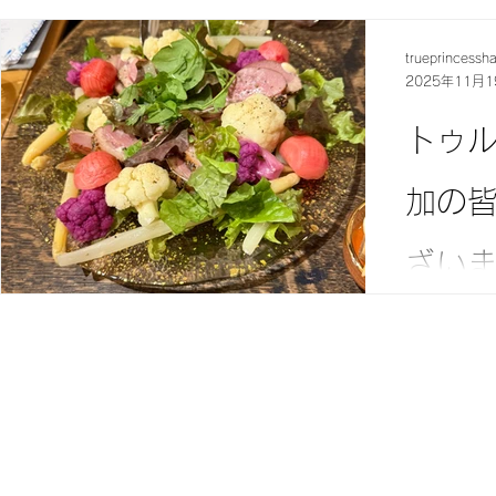
🎄11・
ご案内 シ
trueprincessh
ジェづくり
2025年11月1
さしいブル
トになった
トゥ
スマスオブ
ラワー、ブ
加の
グリーンを
テリアにそ
す。 作品は
ざい
も、フック
楽しめる 
🍷スペイ
✨ ■ 開催
礼 ―――
曜・土曜 開
リバル」「
15:30 
お越しいた
初めての方
いました。
ます。 冬
ったバスク
を、 ぜひ
掛け合わせ
気軽にお問