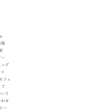
一緒できましたこと、心より
ております。 皆さまにお越
たおかげで、 小樽の食材と
バスクのエッセンスを融合さ
一夜を 無事に開催すること
た。 心より御礼申し上げま
ム
加いただいた皆さまが、 お料
情報
・空間をゆったりとお楽しみ
いるご様子を拝見し、 、大
室
励みをいただきました。 今
ダー
まに心豊かな時間をお届けで
ニング
、 より一層精進してまいり
ント
き続きご愛顧のほど、何卒よ
カフェ
い申し上げます。 トゥルー
rtist Maki ―――――― み
ップ
っていただきました写真を掲
ついて
ただきました！ 私、全然写
合わせ
ったので感謝します ありが
リー
ました😊 記録に残りました