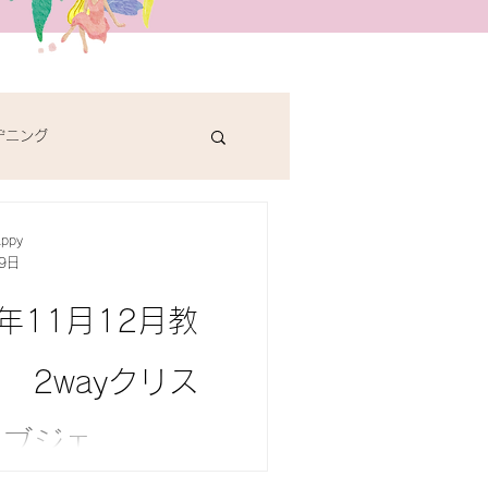
デニング
appy
9日
5年11月12月教
 2wayクリス
オブジェ