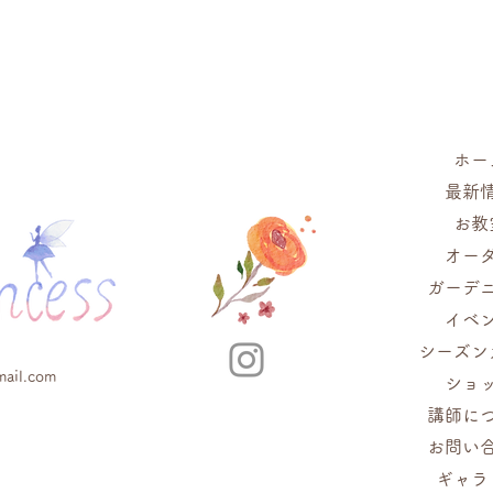
皆さまとご
嬉しく思っ
しいただい
スペイン・
せた特別な
ができまし
ホー
す。 ご参
最新
理・ワイン
くださって
お教
きな喜びと
オー
後も、皆さ
ガーデ
きますよう
イベ
ます。 引
シーズン
ろしくお願
mail.com
プリンセス A
ショ
なさまに送
講師に
載させてい
お問い
せていなか
ギャラ
とうござい