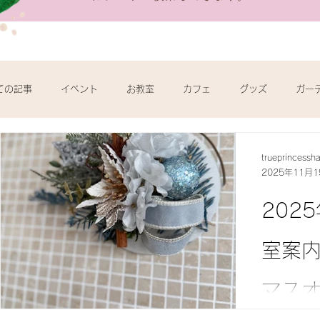
ての記事
イベント
お教室
カフェ
グッズ
ガー
trueprincessh
2025年11月1
202
室案内
マス