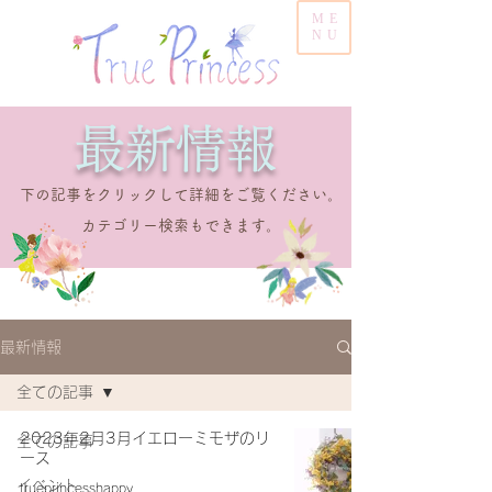
ME
NU
​最新情報
​下の記事をクリックして詳細をご覧ください。
​カテゴリー検索もできます。
最新情報
全ての記事
2023年2月3月イエローミモザのリ
全ての記事
ース
イベント
trueprincesshappy